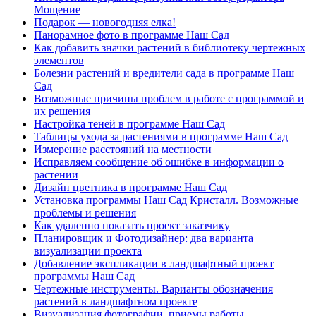
Мощение
Подарок — новогодняя елка!
Панорамное фото в программе Наш Сад
Как добавить значки растений в библиотеку чертежных
элементов
Болезни растений и вредители сада в программе Наш
Сад
Возможные причины проблем в работе с программой и
их решения
Настройка теней в программе Наш Сад
Таблицы ухода за растениями в программе Наш Сад
Измерение расстояний на местности
Исправляем сообщение об ошибке в информации о
растении
Дизайн цветника в программе Наш Сад
Установка программы Наш Сад Кристалл. Возможные
проблемы и решения
Как удаленно показать проект заказчику
Планировщик и Фотодизайнер: два варианта
визуализации проекта
Добавление экспликации в ландшафтный проект
программы Наш Сад
Чертежные инструменты. Варианты обозначения
растений в ландшафтном проекте
Визуализация фотографии, приемы работы