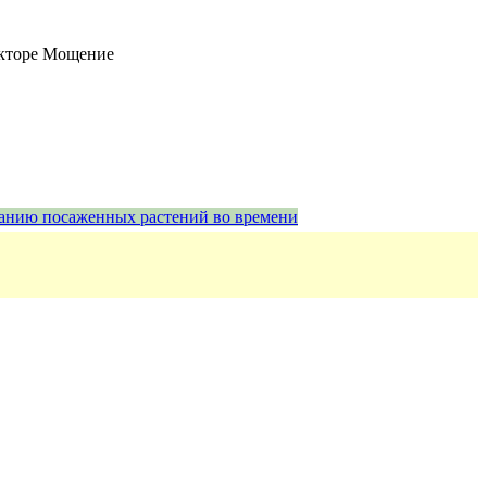
дакторе Мощение
астанию посаженных растений во времени