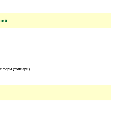
ний
х форм (топиари)