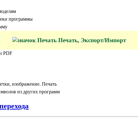
моделям
отеки программы
амму
Печать, Экспорт/Импорт
ли PDF
етки, изображение. Печать
символов из других программ