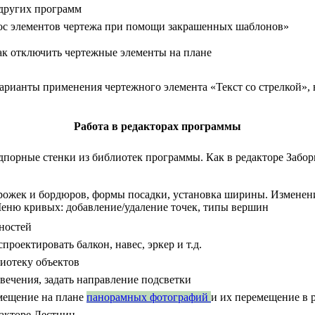
 других программ
нос элементов чертежа при помощи закрашенных шаблонов»
ак отключить чертежные элементы на плане
Варианты применения чертежного элемента «Текст со стрелкой»,
Работа в редакторах программы
дпорные стенки из библиотек программы. Как в редакторе Забор
дорожек и бордюров, формы посадки, установка ширины. Изменен
Меню кривых: добавление/удаление точек, типы вершин
ностей
роектировать балкон, навес, эркер и т.д.
лиотеку объектов
свечения, задать направление подсветки
мещение на плане
панорамных фотографий
и их перемещение в 
дакторе Лестниц