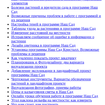
элементов
Болезни растений и вредители сада в программе Наш
Сад
Возможные причины проблем в работе с программой и
их решения
Настройка теней в программе Наш Сад
Таблицы ухода за растениями в программе Наш Сад
Измерение расстояний на местности
Исправляем сообщение об ошибке в информации о
растении
Дизайн цветника в программе Наш Сад
Установка программы Наш Сад Кристалл. Возможные
проблемы и решения
Как удаленно показать проект заказчику
Планировщик и Фотодизайнер: два варианта
визуализации проекта
Добавление экспликации в ландшафтный проект
программы Наш Сад
Чертежные инструменты. Варианты обозначения
растений в ландшафтном проекте
Визуализация фотографии, приемы работы
Цены и калькуляция сметы в Наш Сад
Онлайн уроки обучения работе в программе Наш Сад
Угол наклона рельефа на местности: как измерить
Что нам стоит дом построить