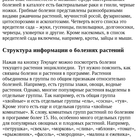
болезней в каталоге есть бактериальные раки и гнили, черные
ножки. Грибные болезни представлены разнообразными
видами ржавчины растений, мучнистой росой, фузариозами,
цитоспорозами и аскохитозами. Четверть всего списка это
вредители сада – жуки, гусеницы, пилильщики, долгоносики,
червецы, уховертки и другие. Кроме насекомых, в список
вредителей сада включены, например, кроты, зайцы и мыши.
Структура информации о болезнях растений
Нажав на кнопку
Текущее
можно посмотреть болезни
текущего растения энциклопедии. Тут нужно пояснить, как
связаны болезни и растения в программе. Растения
объединены в группы по общим признакам относительно
болезней. Например, есть группы злаки, овощи, водные
растения. Однако, многие популярные растения выделены в
отдельные группы. Так например, есть общая группа
«хвойные» и есть отдельные группы «ель», «сосна», «туя».
Кроме этого есть еще и отдельная группа «хвойные
комнатные». К слову, комнатных групп растений по болезням
в программе более 15. Но, особенно много отдельных групп
для популярных овощных и плодовых растений. Например,
«петрушка», «свекла», «морковь», «слива», «яблоня», «томат»,
«крыжовник», «фасоль», «смородина», «малина и ежевика»,