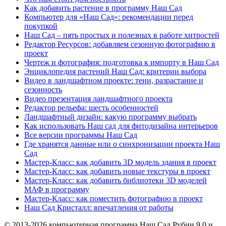
Как добавить растение в программу Наш Сад
Компьютер для «Наш Сад»: рекомендации перед
покупкой
Наш Сад – пять простых и полезных в работе хитростей
Редактор Ресурсов: добавляем сезонную фотографию в
проект
Чертеж и фотография: подготовка к импорту в Наш Сад
Энциклопедия растений Наш Сад: критерии выбора
Видео в ландшафтном проекте: тени, разрастание и
сезонность
Видео презентация ландшафтного проекта
Редактор рельефа: шесть особенностей
Ландшафтный дизайн: какую программу выбрать
Как использовать Наш сад для фитодизайна интерьеров
Все версии программы Наш Сад
Где хранятся данные или о синхронизации проекта Наш
Сад
Мастер-Класс: как добавить 3D модель здания в проект
Мастер-Класс: как добавить новые текстуры в проект
Мастер-Класс: как добавить библиотеки 3D моделей
МАФ в программу
Мастер-Класс: как поместить фотографию в проект
Наш Сад Кристалл: впечатления от работы
© 2013-2026 компьютерная программа Наш Сад Рубин 9.0 и